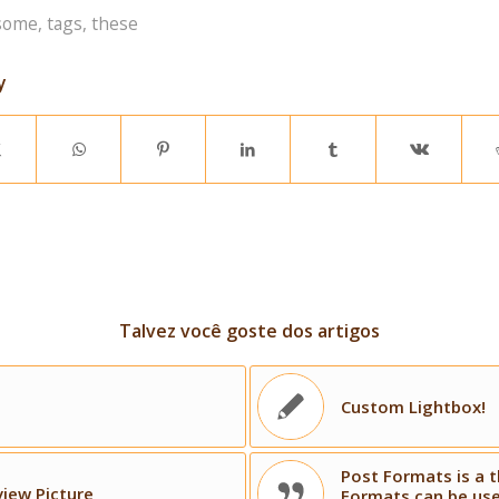
some
,
tags
,
these
y
Talvez você goste dos artigos
Custom Lightbox!
Post Formats is a 
view Picture
Formats can be use