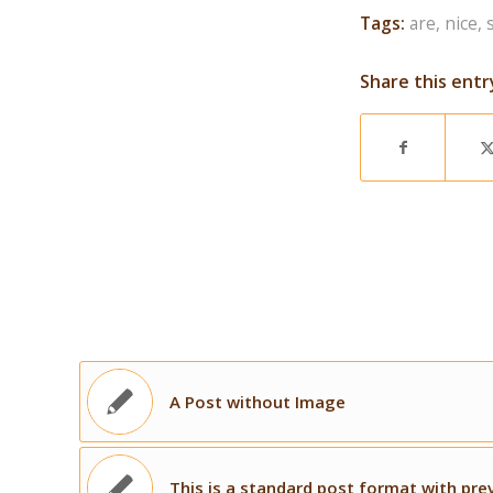
Tags:
are
,
nice
,
Share this entr
A Post without Image
This is a standard post format with pre