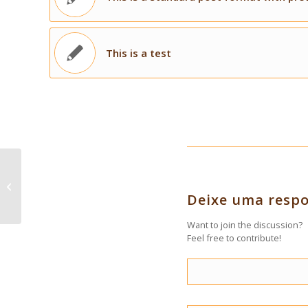
This is a test
This is a standard post format with
preview Picture
Deixe uma resp
Want to join the discussion?
Feel free to contribute!