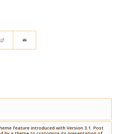
theme feature introduced with Version 3.1. Post
d by a theme to customize its presentation of