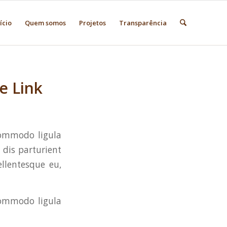
ício
Quem somos
Projetos
Transparência
e Link
commodo ligula
dis parturient
ellentesque eu,
commodo ligula