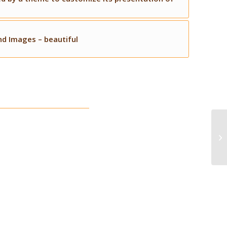
d Images – beautiful
Ol