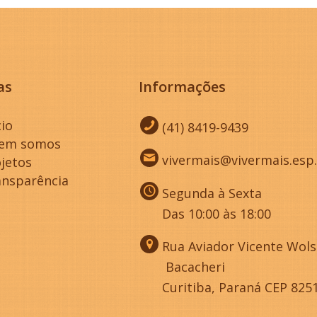
as
Informações
cio
(41) 8419-9439
em somos
vivermais@vivermais.esp
jetos
ansparência
Segunda à Sexta
Das 10:00 às 18:00
Rua Aviador Vicente Wolsk
Bacacheri
Curitiba, Paraná CEP 825