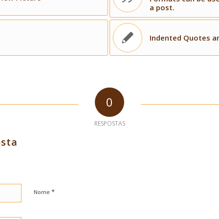
a post.
Indented Quotes an
0
RESPOSTAS
osta
*
Nome