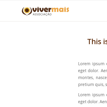
This 
Lorem ipsum d
eget dolor. A
montes, nascet
pretium quis, 
Lorem ipsum d
eget dolor. Ae