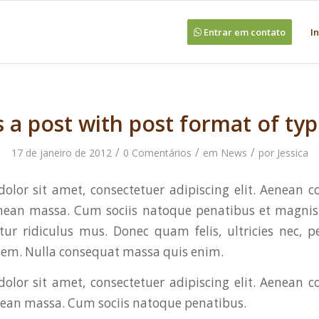
Entrar em contato
In
is a post with post format of typ
/
/
/
17 de janeiro de 2012
0 Comentários
em
News
por
Jessica
olor sit amet, consectetuer adipiscing elit. Aenean 
enean massa. Cum sociis natoque penatibus et magnis 
ur ridiculus mus. Donec quam felis, ultricies nec, p
sem. Nulla consequat massa quis enim.
olor sit amet, consectetuer adipiscing elit. Aenean 
nean massa. Cum sociis natoque penatibus.