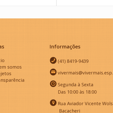
as
Informações
cio
(41) 8419-9439
em somos
vivermais@vivermais.esp
jetos
ansparência
Segunda à Sexta
Das 10:00 às 18:00
Rua Aviador Vicente Wolsk
Bacacheri