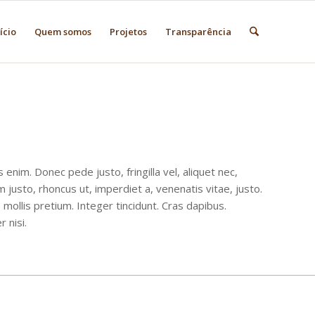
ício
Quem somos
Projetos
Transparência
 enim. Donec pede justo, fringilla vel, aliquet nec,
m justo, rhoncus ut, imperdiet a, venenatis vitae, justo.
 mollis pretium. Integer tincidunt. Cras dapibus.
 nisi.