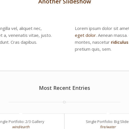
Another Slideshow
gilla vel, aliquet nec,
Lorem ipsum dolor sit amet
t a, venenatis vitae, justo.
eget dolor
. Aenean massa. 
idunt. Cras dapibus.
montes, nascetur
ridiculus
pretium quis, sem.
Most Recent Entries
ingle Portfolio: 2/3 Gallery
Single Portfolio: Big Slide
wind/earth
fire/water