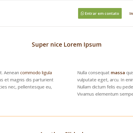
Entrar em contato
In
Super nice Lorem Ipsum
it. Aenean
commodo ligula
Nulla consequat
massa
quis
s et magnis dis parturient
vulputate eget, arcu. In eni
cies nec, pellentesque eu,
Nullam dictum felis eu pede
Vivamus elementum semper